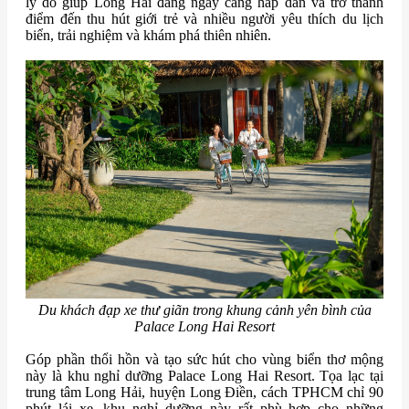
lý do giúp Long Hải đang ngày càng hấp dẫn và trở thành
điểm đến thu hút giới trẻ và nhiều người yêu thích du lịch
biển, trải nghiệm và khám phá thiên nhiên.
Du khách đạp xe thư giãn trong khung cảnh yên bình của
Palace Long Hai Resort
Góp phần thổi hồn và tạo sức hút cho vùng biển thơ mộng
này là khu nghỉ dưỡng Palace Long Hai Resort. Tọa lạc tại
trung tâm Long Hải, huyện Long Điền, cách TPHCM chỉ 90
phút lái xe, khu nghỉ dưỡng này rất phù hợp cho những