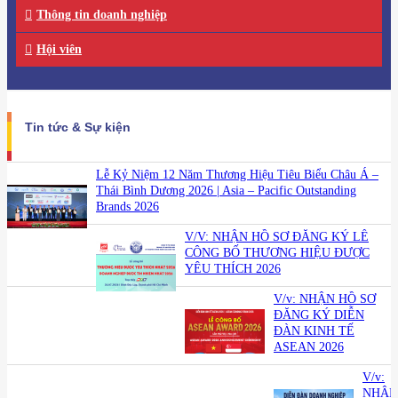
Thông tin doanh nghiệp
Hội viên
Tin tức & Sự kiện
Lễ Kỷ Niệm 12 Năm Thương Hiệu Tiêu Biểu Châu Á –
Thái Bình Dương 2026 | Asia – Pacific Outstanding
Brands 2026
V/V: NHẬN HỒ SƠ ĐĂNG KÝ LỄ
CÔNG BỐ THƯƠNG HIỆU ĐƯỢC
YÊU THÍCH 2026
V/v: NHẬN HỒ SƠ
ĐĂNG KÝ DIỄN
ĐÀN KINH TẾ
ASEAN 2026
V/v:
NHẬN