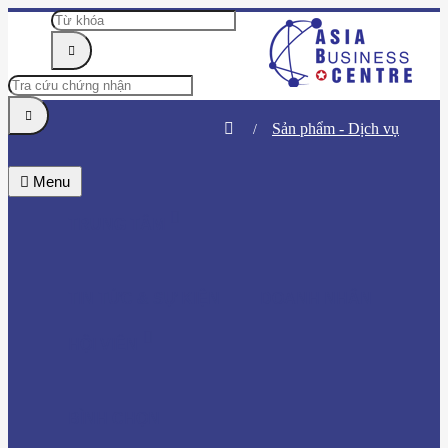
Sản phẩm - Dịch vụ
Menu
TRUNG TÂM
TIN TỨC & SỰ KIỆN
DOANH NHÂN
HỘI VIÊN
BÌNH CHỌN