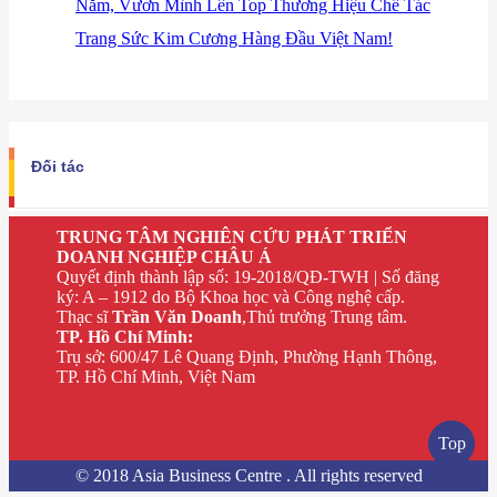
Năm, Vươn Mình Lên Top Thương Hiệu Chế Tác
Trang Sức Kim Cương Hàng Đầu Việt Nam!
Đối tác
TRUNG TÂM NGHIÊN CỨU PHÁT TRIỂN
DOANH NGHIỆP CHÂU Á
Quyết định thành lập số: 19-2018/QĐ-TWH | Số đăng
ký: A – 1912 do Bộ Khoa học và Công nghệ cấp.
Thạc sĩ
Trần Văn Doanh
,Thủ trưởng Trung tâm.
TP. Hồ Chí Minh:
Trụ sở: 600/47 Lê Quang Định, Phường Hạnh Thông,
TP. Hồ Chí Minh, Việt Nam
Top
© 2018 Asia Business Centre . All rights reserved