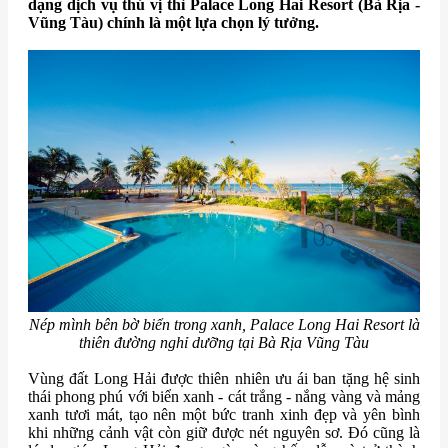
dạng dịch vụ thú vị thì Palace Long Hai Resort (Bà Rịa -
Vũng Tàu) chính là một lựa chọn lý tưởng.
Nép mình bên bờ biển trong xanh, Palace Long Hai Resort là
thiên đường nghỉ dưỡng tại Bà Rịa Vũng Tàu
Vùng đất Long Hải được thiên nhiên ưu ái ban tặng hệ sinh
thái phong phú với biển xanh - cát trắng - nắng vàng và mảng
xanh tươi mát, tạo nên một bức tranh xinh đẹp và yên bình
khi những cảnh vật còn giữ được nét nguyên sơ. Đó cũng là