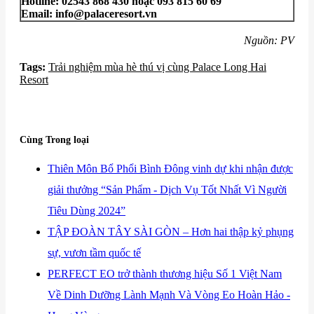
Hotline: 02543 868 430 hoặc 093 815 60 69
Email: info@palaceresort.vn
Nguồn: PV
Tags:
Trải nghiệm mùa hè thú vị cùng Palace Long Hai
Resort
Cùng Trong loại
​Thiên Môn Bổ Phổi Bình Đông vinh dự khi nhận được
giải thưởng “Sản Phẩm - Dịch Vụ Tốt Nhất Vì Người
Tiêu Dùng 2024”
​TẬP ĐOÀN TÂY SÀI GÒN – Hơn hai thập kỷ phụng
sự, vươn tầm quốc tế
​PERFECT EO trở thành thương hiệu Số 1 Việt Nam
Về Dinh Dưỡng Lành Mạnh Và Vòng Eo Hoàn Hảo -