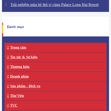
Trải nghiệm mùa hè thú vị cùng Palace Long Hai Resort
Danh mục
Trung tâm
Tin tức & Sự kiện
Thương hiệu
Doanh nhân
Sản phẩm - Dịch vụ
Thư Viện
TVC