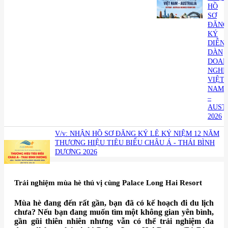
HỒ
SƠ
ĐĂNG
KÝ
DIỄN
DÀN
DOAN
NGHI
VIỆT
NAM
–
AUST
2026
V/v: NHẬN HỒ SƠ ĐĂNG KÝ LỄ KỶ NIỆM 12 NĂM
THƯƠNG HIỆU TIÊU BIỂU CHÂU Á - THÁI BÌNH
DƯƠNG 2026
Trải nghiệm mùa hè thú vị cùng Palace Long Hai Resort
Mùa hè đang đến rất gần, bạn đã có kế hoạch đi du lịch
chưa? Nếu bạn đang muốn tìm một không gian yên bình,
gần gũi thiên nhiên nhưng vẫn có thể trải nghiệm đa