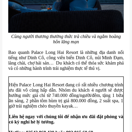
Cùng người thương thưởng thức trà chiều và ngắm hoàng
hôn lãng mạn
Bao quanh Palace Long Hai Resort là những địa danh nổi
tiếng như Dinh Cô, công viên biển Dinh Cô, núi Minh Đạm,
làng chài, chợ hải sản… Du khách có thể thỏa sức khám phá
và có những hành trình trải nghiệm thực tế thú vị.
Hiện Palace Long Hai Resort đang có rất nhiều chương trình
ưu đãi vô cùng hấp dẫn. Nhóm du khách 4 người sẽ được
hưởng mức giá chỉ từ 740.000 đồng/người/đêm, tặng 1 bữa
ăn sáng, 2 phần tôm hùm trị giá 800.000 đồng, 2 suất spa, 1
giờ trải nghiệm chèo thuyền kayak…
L
iên hệ ngay với chúng tôi để nhận ưu đãi đặt phòng và
có kỳ nghỉ hè lý tưởng.