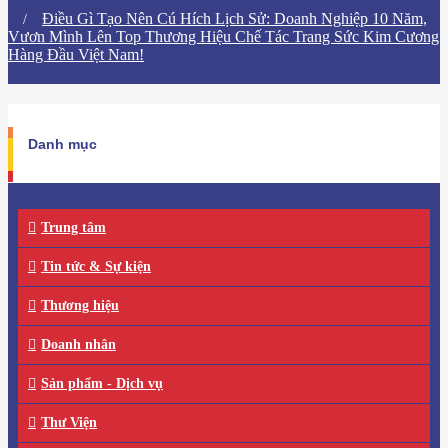
Điều Gì Tạo Nên Cú Hích Lịch Sử: Doanh Nghiệp 10 Năm,
Vươn Mình Lên Top Thương Hiệu Chế Tác Trang Sức Kim Cương
Hàng Đầu Việt Nam!
Danh mục
Trung tâm
Tin tức & Sự kiện
Thương hiệu
Doanh nhân
Sản phẩm - Dịch vụ
Thư Viện