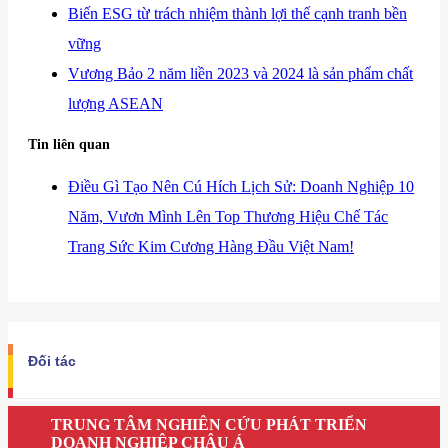
​Biến ESG từ trách nhiệm thành lợi thế cạnh tranh bền
vững
Vương Bảo 2 năm liền 2023 và 2024 là sản phẩm chất
lượng ASEAN
Tin liên quan
Điều Gì Tạo Nên Cú Hích Lịch Sử: Doanh Nghiệp 10
Năm, Vươn Mình Lên Top Thương Hiệu Chế Tác
Trang Sức Kim Cương Hàng Đầu Việt Nam!
Đối tác
TRUNG TÂM NGHIÊN CỨU PHÁT TRIỂN
DOANH NGHIỆP CHÂU Á