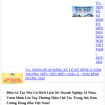
V/v:
NHẬN
HỒ
SƠ
ĐĂNG
KÝ
DIỄN
DÀN
DOAN
NGHI
VIỆT
NAM
–
AUST
2026
V/v: NHẬN HỒ SƠ ĐĂNG KÝ LỄ KỶ NIỆM 12 NĂM
THƯƠNG HIỆU TIÊU BIỂU CHÂU Á - THÁI BÌNH
DƯƠNG 2026
Điều Gì Tạo Nên Cú Hích Lịch Sử: Doanh Nghiệp 10 Năm,
Vươn Mình Lên Top Thương Hiệu Chế Tác Trang Sức Kim
Cương Hàng Đầu Việt Nam!