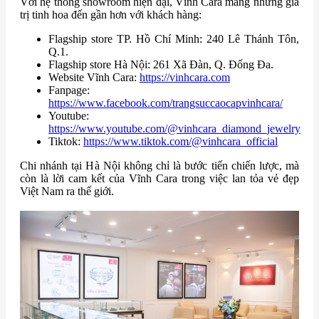
Với hệ thống showroom hiện đại, Vĩnh Cara mang những giá
trị tinh hoa đến gần hơn với khách hàng:
Flagship store TP. Hồ Chí Minh: 240 Lê Thánh Tôn,
Q.1.
Flagship store Hà Nội: 261 Xã Đàn, Q. Đống Đa.
Website Vĩnh Cara:
https://vinhcara.com
Fanpage:
https://www.facebook.com/trangsuccaocapvinhcara/
Youtube:
https://www.youtube.com/@vinhcara_diamond_jewelry
Tiktok:
https://www.tiktok.com/@vinhcara_official
Chi nhánh tại Hà Nội không chỉ là bước tiến chiến lược, mà
còn là lời cam kết của Vĩnh Cara trong việc lan tỏa vẻ đẹp
Việt Nam ra thế giới.