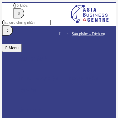
Sản phẩm - Dịch vụ
Menu
TRUNG TÂM
TIN TỨC & SỰ KIỆN
DOANH NHÂN
HỘI VIÊN
BÌNH CHỌN