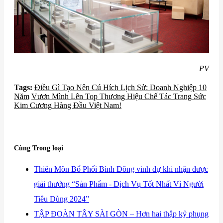
PV
Tags:
Điều Gì Tạo Nên Cú Hích Lịch Sử: Doanh Nghiệp 10
Năm
Vươn Mình Lên Top Thương Hiệu Chế Tác Trang Sức
Kim Cương Hàng Đầu Việt Nam!
Cùng Trong loại
​Thiên Môn Bổ Phổi Bình Đông vinh dự khi nhận được
giải thưởng “Sản Phẩm - Dịch Vụ Tốt Nhất Vì Người
Tiêu Dùng 2024”
​TẬP ĐOÀN TÂY SÀI GÒN – Hơn hai thập kỷ phụng