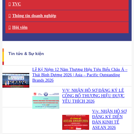
TVC
Thông tin doanh nghiệp
Hội viên
Tin tức & Sự kiện
Lễ Kỷ Niệm 12 Năm Thương Hiệu Tiêu Biểu Châu Á –
Thái Bình Dương 2026 | Asia – Pacific Outstanding
Brands 2026
V/V: NHẬN HỒ SƠ ĐĂNG KÝ LỄ
CÔNG BỐ THƯƠNG HIỆU ĐƯỢC
YÊU THÍCH 2026
V/v: NHẬN HỒ SƠ
ĐĂNG KÝ DIỄN
ĐÀN KINH TẾ
ASEAN 2026