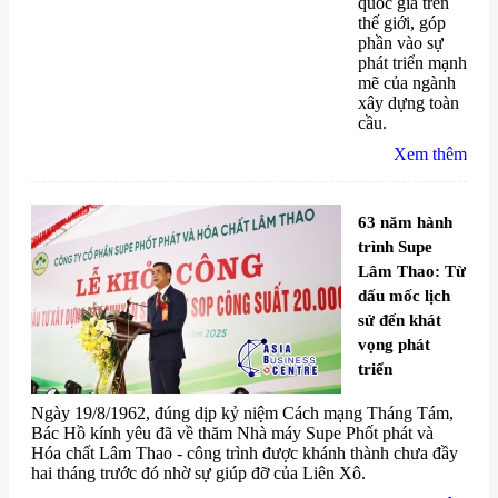
quốc gia trên
thế giới, góp
phần vào sự
phát triển mạnh
mẽ của ngành
xây dựng toàn
cầu.
Xem thêm
63 năm hành
trình Supe
Lâm Thao: Từ
dấu mốc lịch
sử đến khát
vọng phát
triển
Ngày 19/8/1962, đúng dịp kỷ niệm Cách mạng Tháng Tám,
Bác Hồ kính yêu đã về thăm Nhà máy Supe Phốt phát và
Hóa chất Lâm Thao - công trình được khánh thành chưa đầy
hai tháng trước đó nhờ sự giúp đỡ của Liên Xô.