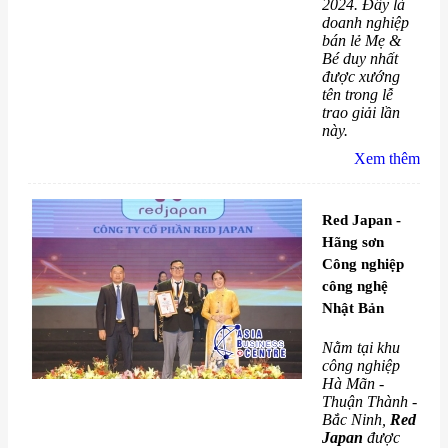
2024. Đây là
doanh nghiệp
bán lẻ Mẹ &
Bé duy nhất
được xướng
tên trong lễ
trao giải lần
này.
Xem thêm
Red Japan -
Hãng sơn
Công nghiệp
công nghệ
Nhật Bản
Nằm tại khu
công nghiệp
Hà Mãn -
Thuận Thành -
Bắc Ninh,
Red
Japan
được