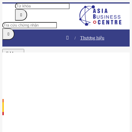
Thương hiệu
Menu
TRUNG TÂM
TIN TỨC & SỰ KIỆN
DOANH NHÂN
HỘI VIÊN
BÌNH CHỌN