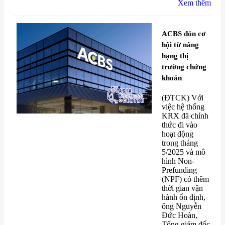
Xem thêm
ACBS đón cơ
hội từ nâng
hạng thị
trường chứng
khoán
(ĐTCK) Với
việc hệ thống
KRX đã chính
thức đi vào
hoạt động
trong tháng
5/2025 và mô
hình Non-
Prefunding
(NPF) có thêm
thời gian vận
hành ổn định,
ông Nguyễn
Đức Hoàn,
Tổng giám đốc