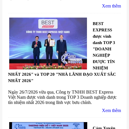
Xem thêm
BEST
EXPRESS
được vinh
danh TOP 3
"DOANH
NGHIỆP
ĐƯỢC TÍN
NHIỆM
NHẤT 2026" và TOP 20 "NHÀ LÃNH ĐẠO XUẤT SẮC
NHẤT 2026"
Ngày 26/7/2026 vừa qua, Công ty TNHH BEST Express
Việt Nam được vinh danh trong TOP 3 Doanh nghiệp được
tín nhiệm nhất 2026 trong lĩnh vực bưu chính.
Xem thêm
Cảm Xuyên