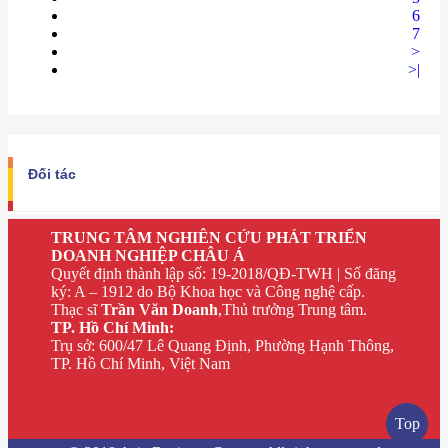
6
7
>
>|
Đối tác
TRUNG TÂM NGHIÊN CỨU PHÁT TRIỂN
DOANH NGHIỆP CHÂU Á
Quyết định thành lập số: 19-2018/QĐ-TWH | Số đăng
ký: A – 1912 do Bộ Khoa học và Công nghệ cấp.
Thạc sĩ
Trần Văn Doanh
,Thủ trưởng Trung tâm.
TP. Hồ Chí Minh:
Trụ sở: 600/47 Lê Quang Định, Phường Hạnh Thông,
TP. Hồ Chí Minh, Việt Nam
Top