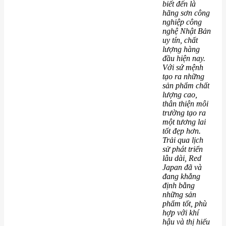
biết đến là
hãng sơn công
nghiệp công
nghệ Nhật Bản
uy tín, chất
lượng hàng
đầu hiện nay.
Với sứ mệnh
tạo ra những
sản phẩm chất
lượng cao,
thân thiện môi
trường tạo ra
một tương lai
tốt đẹp hơn.
Trải qua lịch
sử phát triển
lâu dài, Red
Japan đã và
đang khẳng
định bằng
những sản
phẩm tốt, phù
hợp với khí
hậu và thị hiếu