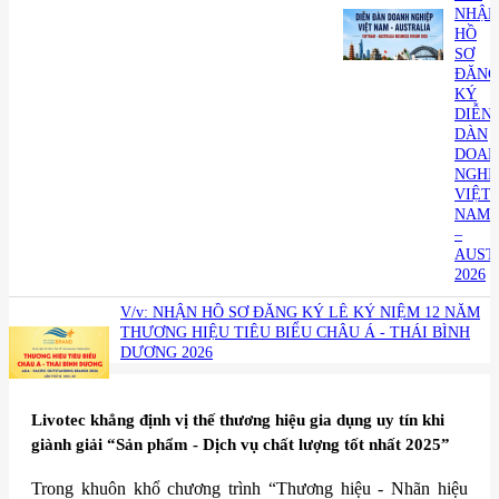
NHẬN
HỒ
SƠ
ĐĂNG
KÝ
DIỄN
DÀN
DOAN
NGHI
VIỆT
NAM
–
AUST
2026
V/v: NHẬN HỒ SƠ ĐĂNG KÝ LỄ KỶ NIỆM 12 NĂM
THƯƠNG HIỆU TIÊU BIỂU CHÂU Á - THÁI BÌNH
DƯƠNG 2026
​Livotec khẳng định vị thế thương hiệu gia dụng uy tín khi
giành giải “Sản phẩm - Dịch vụ chất lượng tốt nhất 2025”
Trong khuôn khổ chương trình “Thương hiệu - Nhãn hiệu