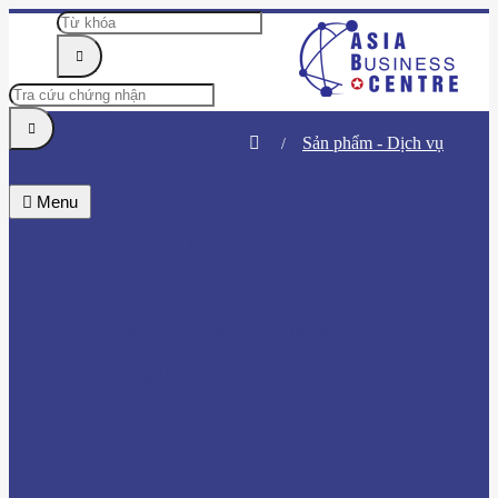
Sản phẩm - Dịch vụ
Menu
TRUNG TÂM
TIN TỨC & SỰ KIỆN
DOANH NHÂN
HỘI VIÊN
BÌNH CHỌN