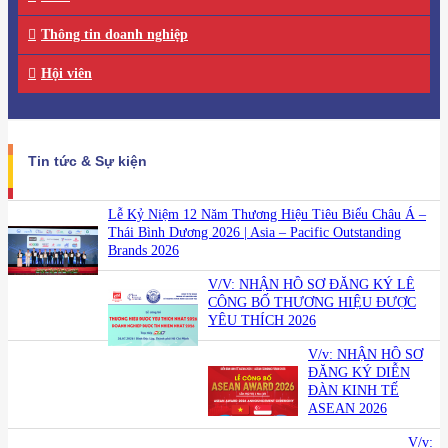
Thông tin doanh nghiệp
Hội viên
Tin tức & Sự kiện
Lễ Kỷ Niệm 12 Năm Thương Hiệu Tiêu Biểu Châu Á –
Thái Bình Dương 2026 | Asia – Pacific Outstanding
Brands 2026
V/V: NHẬN HỒ SƠ ĐĂNG KÝ LỄ
CÔNG BỐ THƯƠNG HIỆU ĐƯỢC
YÊU THÍCH 2026
V/v: NHẬN HỒ SƠ
ĐĂNG KÝ DIỄN
ĐÀN KINH TẾ
ASEAN 2026
V/v: