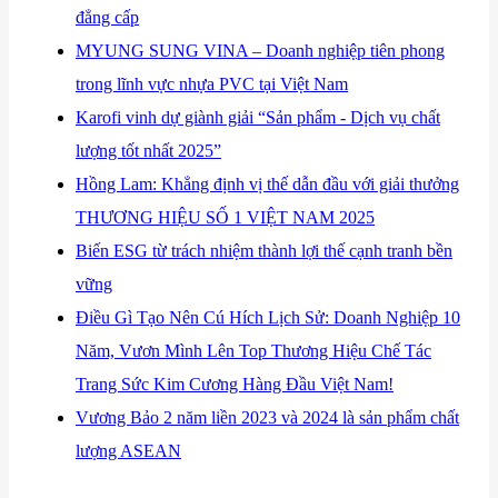
đẳng cấp
​MYUNG SUNG VINA – Doanh nghiệp tiên phong
trong lĩnh vực nhựa PVC tại Việt Nam
​Karofi vinh dự giành giải “Sản phẩm - Dịch vụ chất
lượng tốt nhất 2025”
​Hồng Lam: Khẳng định vị thế dẫn đầu với giải thưởng
THƯƠNG HIỆU SỐ 1 VIỆT NAM 2025
​Biến ESG từ trách nhiệm thành lợi thế cạnh tranh bền
vững
Điều Gì Tạo Nên Cú Hích Lịch Sử: Doanh Nghiệp 10
Năm, Vươn Mình Lên Top Thương Hiệu Chế Tác
Trang Sức Kim Cương Hàng Đầu Việt Nam!
Vương Bảo 2 năm liền 2023 và 2024 là sản phẩm chất
lượng ASEAN