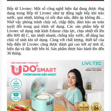
Bếp từ Livotec: Một số công nghệ hiện đại đang được ứng
dụng trong Bếp từ Livotec như tự động ngắt bếp khi trào
nước, quá nhiệt, không có nồi đun nấu, điện áp không đủ…
Nhờ vậy phòng tránh cháy nổ, chập điện, đảm bảo an toàn
tuyệt đối trong quá trình sử dụng. Các sản phẩm bếp từ
Livotec sử dụng mặt kính Eduraz chịu lực, chịu nhiệt tốt lên
đến 800 độ C, tản nhiệt nhanh, chống trầy xước, dễ dàng lau
chùi vệ sinh khi sử dụng. Cùng với chất lượng, thiết kế của
bếp điện từ Livotec cũng được đánh giá cao bởi sự tinh tế,
hiện đại và đặc biệt bền bỉ. Sản phẩm được bảo hành lên đến
36 tháng.