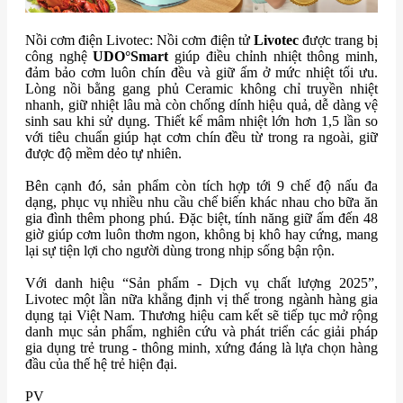
Nồi cơm điện Livotec: Nồi cơm điện tử
Livotec
được trang bị
công nghệ
UDO°Smart
giúp điều chỉnh nhiệt thông minh,
đảm bảo cơm luôn chín đều và giữ ấm ở mức nhiệt tối ưu.
Lòng nồi bằng gang phủ Ceramic không chỉ truyền nhiệt
nhanh, giữ nhiệt lâu mà còn chống dính hiệu quả, dễ dàng vệ
sinh sau khi sử dụng. Thiết kế mâm nhiệt lớn hơn 1,5 lần so
với tiêu chuẩn giúp hạt cơm chín đều từ trong ra ngoài, giữ
được độ mềm dẻo tự nhiên.
Bên cạnh đó, sản phẩm còn tích hợp tới 9 chế độ nấu đa
dạng, phục vụ nhiều nhu cầu chế biến khác nhau cho bữa ăn
gia đình thêm phong phú. Đặc biệt, tính năng giữ ấm đến 48
giờ giúp cơm luôn thơm ngon, không bị khô hay cứng, mang
lại sự tiện lợi cho người dùng trong nhịp sống bận rộn.
Với danh hiệu “Sản phẩm - Dịch vụ chất lượng 2025”,
Livotec một lần nữa khẳng định vị thế trong ngành hàng gia
dụng tại Việt Nam. Thương hiệu cam kết sẽ tiếp tục mở rộng
danh mục sản phẩm, nghiên cứu và phát triển các giải pháp
gia dụng trẻ trung - thông minh, xứng đáng là lựa chọn hàng
đầu của thế hệ trẻ hiện đại.
PV