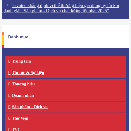
​Livotec khẳng định vị thế thương hiệu gia dụng uy tín khi
giành giải “Sản phẩm - Dịch vụ chất lượng tốt nhất 2025”
Danh mục
Trung tâm
Tin tức & Sự kiện
Thương hiệu
Doanh nhân
Sản phẩm - Dịch vụ
Thư Viện
TVC