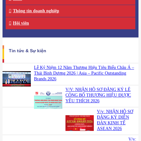
Thông tin doanh nghiệp
Hội viên
Tin tức & Sự kiện
Lễ Kỷ Niệm 12 Năm Thương Hiệu Tiêu Biểu Châu Á –
Thái Bình Dương 2026 | Asia – Pacific Outstanding
Brands 2026
V/V: NHẬN HỒ SƠ ĐĂNG KÝ LỄ
CÔNG BỐ THƯƠNG HIỆU ĐƯỢC
YÊU THÍCH 2026
V/v: NHẬN HỒ SƠ
ĐĂNG KÝ DIỄN
ĐÀN KINH TẾ
ASEAN 2026
V/v: