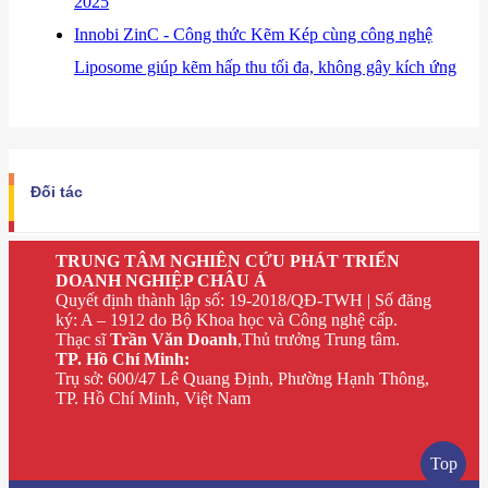
2025
​Innobi ZinC - Công thức Kẽm Kép cùng công nghệ
Liposome giúp kẽm hấp thu tối đa, không gây kích ứng
Đối tác
TRUNG TÂM NGHIÊN CỨU PHÁT TRIỂN
DOANH NGHIỆP CHÂU Á
Quyết định thành lập số: 19-2018/QĐ-TWH | Số đăng
ký: A – 1912 do Bộ Khoa học và Công nghệ cấp.
Thạc sĩ
Trần Văn Doanh
,Thủ trưởng Trung tâm.
TP. Hồ Chí Minh:
Trụ sở: 600/47 Lê Quang Định, Phường Hạnh Thông,
TP. Hồ Chí Minh, Việt Nam
Top