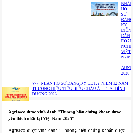
NHẬN
HỒ
SƠ
ĐĂNG
KÝ
DIỄN
DÀN
DOAN
NGHI
VIỆT
NAM
–
AUST
2026
V/v: NHẬN HỒ SƠ ĐĂNG KÝ LỄ KỶ NIỆM 12 NĂM
THƯƠNG HIỆU TIÊU BIỂU CHÂU Á - THÁI BÌNH
DƯƠNG 2026
Agriseco được vinh danh “Thương hiệu chứng khoán được
yêu thích nhất tại Việt Nam 2025”
Agriseco được vinh danh “Thương hiệu chứng khoán được