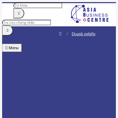
Doanh nghiệp
Menu
TRUNG TÂM
TIN TỨC & SỰ KIỆN
DOANH NHÂN
HỘI VIÊN
BÌNH CHỌN