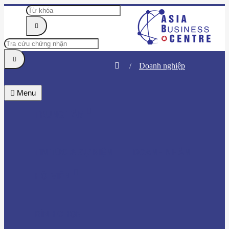
Doanh nghiệp
Menu
TRUNG TÂM
TIN TỨC & SỰ KIỆN
DOANH NHÂN
HỘI VIÊN
BÌNH CHỌN