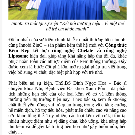
Innobi ra mắt tại sự kiện “Kết nối thương hiệu - Vì một thế
hệ trẻ em khỏe mạnh”
Điểm nhấn của sự kiện chính là lễ ra mắt thương hiệu Innobi
cùng Innobi ZinC – sản phẩm kẽm thế hệ mới với
Công thức
Kẽm Kép
kết hợp
công nghệ Chelate
và
công nghệ
Liposome
hiện đại, giúp tăng khả năng hấp thu tối đa, khắc
phục hoàn toàn các nhược điểm của kẽm thông thường. Đây
được xem là bước đột phá lớn, mở ra giải pháp ưu việt trong
việc bổ sung vi chất, đặc biệt phù hợp với trẻ nhỏ.
Phát biểu tại sự kiện, ThS.BS Đinh Ngọc Hoa – Bác sĩ
chuyên khoa Nhi, Bệnh viện Đa khoa Xanh Pôn – đã phân
tích những hạn chế của các loại kẽm vô cơ và kẽm thông
thường trên thị trường hiện nay. Theo bác sĩ, kẽm là khoáng
chất thiết yếu, đóng vai trò quan trọng trong việc tăng cường
hệ miễn dịch, hỗ trợ tiêu hóa, phát triển chiều cao và nâng cao
sức khỏe tổng thể. Tuy nhiên, các loại kẽm vô cơ lại tồn tại
nhiều nhược điểm như vị đắng chát, khó uống, khả năng hấp
thu kém và dễ gây kích ứng tiêu hóa như gây buồn nôn, tiêu
chảy…