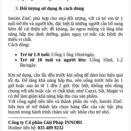
Đối tượng sử dụng & cách dùng
Innobi ZinC phù hợp cho mọi đối tượng, với cả trẻ em từ 1
tuổi trở lên và người lớn, đặc biệt là những người cần bổ sung
kẽm để cải thiện sức đề kháng, ăn ngon miệng và tăng khả
năng hấp thu dinh dưỡng, giảm nguy cơ mắc các bệnh do
thiếu vi chất.
Cách dùng:
Trẻ từ 1-9 tuổi:
Uống 1 ống 10ml/ngày.
Trẻ từ 10 tuổi và người lớn:
Uống 10ml, 1-2
lần/ngày.
Khi sử dụng, cần lắc đều trước khi uống để đảm bảo hiệu quả
tối đa. Để tăng khả năng hấp thu, nên uống trước bữa ăn 1
giờ hoặc sau ăn từ 1 đến 2 giờ. Đặc biệt, không nên dùng
chung với sữa hoặc các vi chất khác như Canxi, Sắt, Magie vì
có thể làm giảm khả năng hấp thu của sản phẩm.
Với công nghệ tiên tiến và thành phần ưu việt, Innobi ZinC
hứa hẹn sẽ trở thành lựa chọn hàng đầu của các bậc phụ
huynh trong hành trình chăm sóc sức khỏe cho trẻ nhỏ.
—-------------------------------------
Công ty Cổ phần Giải Pháp INNOBI
Hotline liên hệ:
035 489 9232