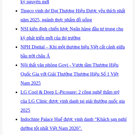
kỷ nguyên mới
​Tingco vinh dự Đạt Thương Hiệu Được yêu thích nhất
năm 2025, ngành thực phẩm đồ uống
​NSI kiên định chiến lược Ngân hàng đầu tư trong chu
kỳ phát triển mới của thị trường
​NPH Digital – Khi một thương hiệu Việt cất cánh giữa
bầu trời châu Á
​Nội thất văn phòng Govi - Vươn tầm Thương Hiệu
Quốc Gia với Giải Thưởng Thương Hiệu Số 1 Việt
Nam 2025
​LG Cool & Deep L-Picosure: 2 công nghệ thẩm mỹ
của LG Clinic được vinh danh tại giải thưởng quốc gia
2025
​Indochine Palace Huế được vinh danh “Khách sạn nghỉ
dưỡng tốt nhất Việt Nam 2026”.