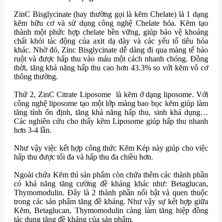
ZinC Bisglycinate (hay thường gọi là kẽm Chelate) là 1 dạng
kẽm hữu cơ và sử dụng công nghệ Chelate hóa. Kẽm tạo
thành một phức hợp chelate bền vững, giúp bảo vệ khoáng
chất khỏi tác động của axit dạ dày và các yếu tố tiêu hóa
khác. Nhờ đó, Zinc Bisglycinate dễ dàng đi qua màng tế bào
ruột và được hấp thu vào máu một cách nhanh chóng. Đồng
thời, tăng khả năng hấp thu cao hơn 43.3% so với kẽm vô cơ
thông thường.
Thứ 2, ZinC Citrate Liposome là kẽm ở dạng liposome. Với
công nghệ liposome tạo một lớp màng bao bọc kẽm giúp làm
tăng tính ổn định, tăng khả năng hấp thu, sinh khả dụng…
Các nghiên cứu cho thấy kẽm Liposome giúp hấp thu nhanh
hơn 3-4 lần.
Như vậy việc kết hợp công thức Kẽm Kép này giúp cho việc
hấp thu được tối đa và hấp thu đa chiều hơn.
Ngoài chứa Kẽm thì sản phẩm còn chứa thêm các thành phần
có khả năng tăng cường đề kháng khác như: Betaglucan,
Thymomodulin. Đây là 2 thành phần nổi bật và quen thuộc
trong các sản phẩm tăng đề kháng. Như vậy sự kết hợp giữa
Kẽm, Betaglucan, Thymomodulin càng làm tăng hiệp đồng
tác dụng tăng đề kháng của sản phẩm.