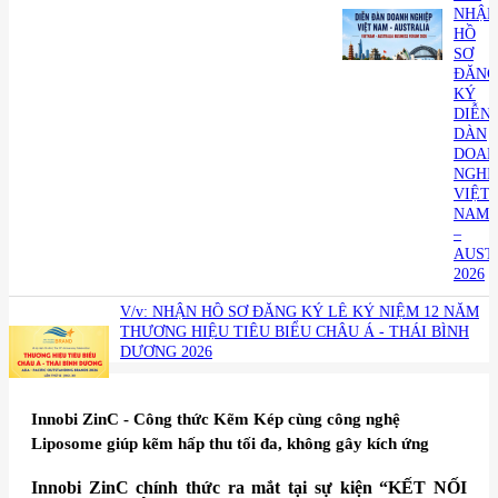
NHẬN
HỒ
SƠ
ĐĂNG
KÝ
DIỄN
DÀN
DOAN
NGHI
VIỆT
NAM
–
AUST
2026
V/v: NHẬN HỒ SƠ ĐĂNG KÝ LỄ KỶ NIỆM 12 NĂM
THƯƠNG HIỆU TIÊU BIỂU CHÂU Á - THÁI BÌNH
DƯƠNG 2026
​Innobi ZinC - Công thức Kẽm Kép cùng công nghệ
Liposome giúp kẽm hấp thu tối đa, không gây kích ứng
Innobi ZinC chính thức ra mắt tại sự kiện “KẾT NỐI