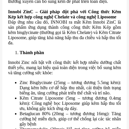
thường xuyên cần bổ sung kẽm để phát triển toàn diện.
Innobi ZinC – Giải pháp đột phá với Công thức Kẽm
Kép kết hợp công nghệ Chelate và công nghệ Liposome
Đáp ứng nhu cầu đó, INNOBI ra mắt Kẽm Innobi ZinC là
sản phẩm ứng dụng thành công công thức Kẽm Kép gồm
kẽm bisglycinate (thường gọi là Kẽm Chelate) và Kẽm Citrate
Liposome, giúp tăng khả năng hấp thu đa chiều và hấp thu tối
đa.
Thành phần
Innobi Zinc nổi bật với công thức kết hợp nhiều dưỡng chất
thiết yếu, mang lại hiệu quả toàn diện trong việc bổ sung kẽm
và tăng cường sức khỏe:
Zinc Bisglycinate (25mg – tương đương 5.5mg kẽm):
Dạng kẽm hữu cơ dễ hấp thu nhất, cải thiện tình trạng
biếng ăn, tăng cường phát triển thể chất và trí não.
Kẽm Citrate Liposome (5mg – tương đương 0.4mg
kẽm): Công nghệ bọc Liposome giúp kẽm hấp thu tối
ưu, không gây kích ứng dạ dày.
Betaglucan 80% (20mg – tương đương 16mg): Tăng
cường hệ miễn dịch, giúp cơ thể chống lại các tác nhân
gây bệnh