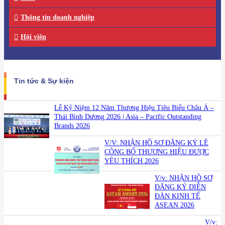
Thông tin doanh nghiệp
Hội viên
Tin tức & Sự kiện
Lễ Kỷ Niệm 12 Năm Thương Hiệu Tiêu Biểu Châu Á –
Thái Bình Dương 2026 | Asia – Pacific Outstanding
Brands 2026
V/V: NHẬN HỒ SƠ ĐĂNG KÝ LỄ
CÔNG BỐ THƯƠNG HIỆU ĐƯỢC
YÊU THÍCH 2026
V/v: NHẬN HỒ SƠ
ĐĂNG KÝ DIỄN
ĐÀN KINH TẾ
ASEAN 2026
V/v: