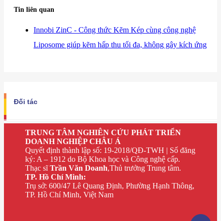
Tin liên quan
​Innobi ZinC - Công thức Kẽm Kép cùng công nghệ
Liposome giúp kẽm hấp thu tối đa, không gây kích ứng
Đối tác
TRUNG TÂM NGHIÊN CỨU PHÁT TRIỂN
DOANH NGHIỆP CHÂU Á
Quyết định thành lập số: 19-2018/QĐ-TWH | Số đăng
ký: A – 1912 do Bộ Khoa học và Công nghệ cấp.
Thạc sĩ
Trần Văn Doanh
,Thủ trưởng Trung tâm.
TP. Hồ Chí Minh:
Trụ sở: 600/47 Lê Quang Định, Phường Hạnh Thông,
TP. Hồ Chí Minh, Việt Nam