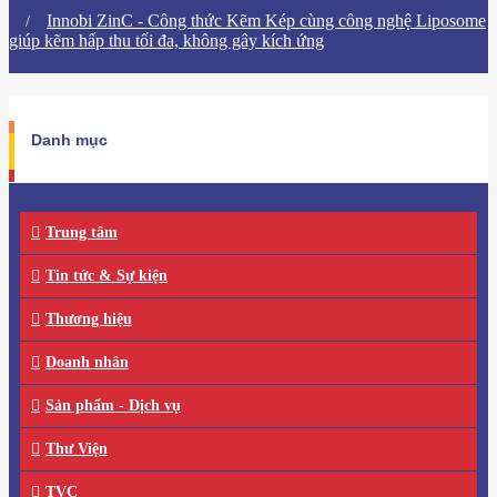
​Innobi ZinC - Công thức Kẽm Kép cùng công nghệ Liposome
giúp kẽm hấp thu tối đa, không gây kích ứng
Danh mục
Trung tâm
Tin tức & Sự kiện
Thương hiệu
Doanh nhân
Sản phẩm - Dịch vụ
Thư Viện
TVC