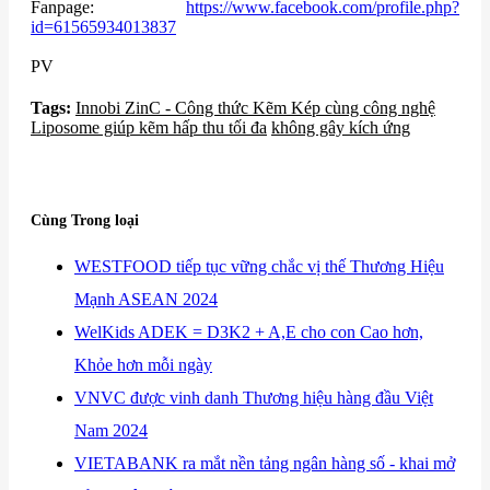
Fanpage:
https://www.facebook.com/profile.php?
id=61565934013837
PV
Tags:
​Innobi ZinC - Công thức Kẽm Kép cùng công nghệ
Liposome giúp kẽm hấp thu tối đa
không gây kích ứng
Cùng Trong loại
​WESTFOOD tiếp tục vững chắc vị thế Thương Hiệu
Mạnh ASEAN 2024
​WelKids ADEK = D3K2 + A,E cho con Cao hơn,
Khỏe hơn mỗi ngày
​VNVC được vinh danh Thương hiệu hàng đầu Việt
Nam 2024
​VIETABANK ra mắt nền tảng ngân hàng số - khai mở