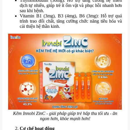
Thymomodulin (30mg): Hỗ trợ tăng cường hệ miễn
dịch tự nhiên, giúp trẻ ít ốm vặt và phục hồi nhanh hơn
sau khi bệnh.
Vitamin B1 (3mg), B3 (4mg), B6 (3mg): Hỗ trợ quá
trình trao đổi chất, tăng cường chức năng tiêu hóa và
cải thiện hệ thần kinh.
Kẽm Innobi ZinC - giải pháp giúp trẻ hấp thu tối ưu - ăn
ngon hơn, khỏe mạnh hơn!
Cơ chế hoạt động