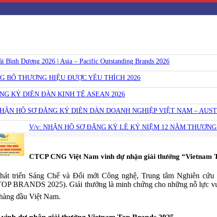
Bình Dương 2026 | Asia – Pacific Outstanding Brands 2026
NG BỐ THƯƠNG HIỆU ĐƯỢC YÊU THÍCH 2026
ĂNG KÝ DIỄN ĐÀN KINH TẾ ASEAN 2026
NHẬN HỒ SƠ ĐĂNG KÝ DIỄN DÀN DOANH NGHIỆP VIỆT NAM – AUST
V/v: NHẬN HỒ SƠ ĐĂNG KÝ LỄ KỶ NIỆM 12 NĂM THƯƠNG 
​CTCP CNG Việt Nam vinh dự nhận giải thưởng “Vietnam 
 triển Sáng Chế và Đổi mới Công nghệ, Trung tâm Nghiên cứu Ph
 2025). Giải thưởng là minh chứng cho những nỗ lực vượt bậ
hàng đầu Việt Nam.