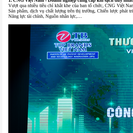
1. CNG Việt Nam - Doanh nghiệp cung cấp khí sạch duy nhất
Vượt qua nhiều tiêu chí khắt khe của ban tổ chức, CNG Việt Na
Sản phẩm, dịch vụ chất lượng trên thị trường, Chiến lược phát t
Năng lực tài chính, Nguồn nhân lực,…