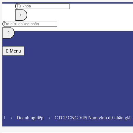
TRUNG TÂM
Menu
TIN TỨC & SỰ KIỆN
DOANH NHÂN
HỘI VIÊN
Doanh nghiệp
​CTCP CNG Việt Nam vinh dự nhận giải