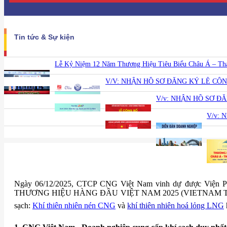
Tin tức & Sự kiện
Lễ Kỷ Niệm 12 Năm Thương Hiệu Tiêu Biểu Châu Á – Thái 
V/V: NHẬN HỒ SƠ ĐĂNG KÝ LỄ CÔ
V/v: NHẬN HỒ SƠ Đ
V/v: 
Ngày 06/12/2025, CTCP CNG Việt Nam vinh dự được Viện Phát
THƯƠNG HIỆU HÀNG ĐẦU VIỆT NAM 2025 (VIETNAM TOP BRANDS
sạch:
Khí thiên nhiên nén CNG
và
khí thiên nhiên hoá lỏng LNG