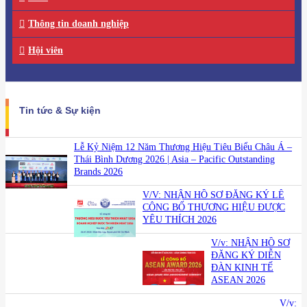
Thông tin doanh nghiệp
Hội viên
Tin tức & Sự kiện
Lễ Kỷ Niệm 12 Năm Thương Hiệu Tiêu Biểu Châu Á –
Thái Bình Dương 2026 | Asia – Pacific Outstanding
Brands 2026
V/V: NHẬN HỒ SƠ ĐĂNG KÝ LỄ
CÔNG BỐ THƯƠNG HIỆU ĐƯỢC
YÊU THÍCH 2026
V/v: NHẬN HỒ SƠ
ĐĂNG KÝ DIỄN
ĐÀN KINH TẾ
ASEAN 2026
V/v: