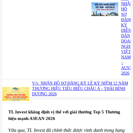
NHẬN
HỒ
SƠ
ĐĂNG
KÝ
DIỄN
DÀN
DOAN
NGHI
VIỆT
NAM
–
AUST
2026
V/v: NHẬN HỒ SƠ ĐĂNG KÝ LỄ KỶ NIỆM 12 NĂM
THƯƠNG HIỆU TIÊU BIỂU CHÂU Á - THÁI BÌNH
DƯƠNG 2026
​TL Invest khẳng định vị thế với giải thưởng Top 5 Thương
hiệu mạnh ASEAN 2026
Vừa qua, TL Invest đã chính thức được vinh danh trong hạng