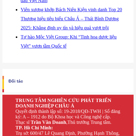
đầu Việt Nam
Viên xương khớp Bách Niên Kiện vinh danh Top 20
Thương hiệu tiêu biểu Châu Á – Thái Bình Dương
2025: Khẳng định uy tín và hiệu quả vượt trội
Tự hào Mộc Việt Group: Khi “Tinh hoa dược liệu
Việt” vươn tầm Quốc tế
Đối tác
TRUNG TÂM NGHIÊN CỨU PHÁT TRIỂN
DOANH NGHIỆP CHÂU Á
Quyết định thành lập số: 19-2018/QĐ-TWH | Số đăng
ký: A – 1912 do Bộ Khoa học và Công nghệ cấp.
Thạc sĩ
Trần Văn Doanh
,Thủ trưởng Trung tâm.
TP. Hồ Chí Minh:
Trụ sở: 600/47 Lê Quang Định, Phường Hạnh Thông,