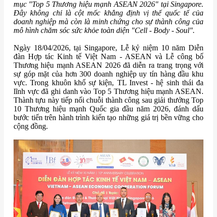
mục "Top 5 Thương hiệu mạnh ASEAN 2026" tại Singapore.
Đây không chỉ là cột mốc khẳng định vị thế quốc tế của
doanh nghiệp mà còn là minh chứng cho sự thành công của
mô hình chăm sóc sức khỏe toàn diện "Cell - Body - Soul".
Ngày 18/04/2026, tại Singapore, Lễ kỷ niệm 10 năm Diễn
đàn Hợp tác Kinh tế Việt Nam - ASEAN và Lễ công bố
Thương hiệu mạnh ASEAN 2026 đã diễn ra trang trọng với
sự góp mặt của hơn 300 doanh nghiệp uy tín hàng đầu khu
vực. Trong khuôn khổ sự kiện, TL Invest - hệ sinh thái đa
lĩnh vực đã ghi danh vào Top 5 Thương hiệu mạnh ASEAN.
Thành tựu này tiếp nối chuỗi thành công sau giải thưởng Top
10 Thương hiệu mạnh Quốc gia đầu năm 2026, đánh dấu
bước tiến trên hành trình kiến tạo những giá trị bền vững cho
cộng đồng.