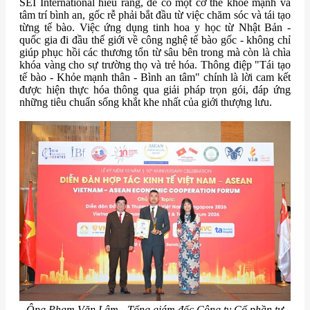
SEI International hiểu rằng, để có một cơ thể khỏe mạnh và
tâm trí bình an, gốc rễ phải bắt đầu từ việc chăm sóc và tái tạo
từng tế bào. Việc ứng dụng tinh hoa y học từ Nhật Bản -
quốc gia đi đầu thế giới về công nghệ tế bào gốc - không chỉ
giúp phục hồi các thương tổn từ sâu bên trong mà còn là chìa
khóa vàng cho sự trường thọ và trẻ hóa. Thông điệp "Tái tạo
tế bào - Khỏe mạnh thân - Bình an tâm" chính là lời cam kết
được hiện thực hóa thông qua giải pháp trọn gói, đáp ứng
những tiêu chuẩn sống khắt khe nhất của giới thượng lưu.
Ông Phạm Văn Lâm - Tổng giám đốc Công ty Cổ phần tư