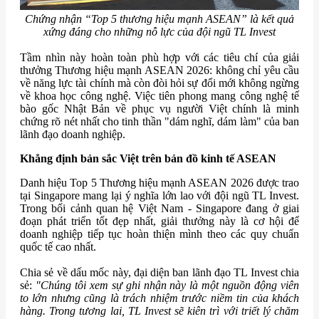
Chứng nhận “Top 5 thương hiệu mạnh ASEAN” là kết quả
xứng đáng cho những nỗ lực của đội ngũ TL Invest
Tầm nhìn này hoàn toàn phù hợp với các tiêu chí của giải
thưởng Thương hiệu mạnh ASEAN 2026: không chỉ yêu cầu
về năng lực tài chính mà còn đòi hỏi sự đổi mới không ngừng
về khoa học công nghệ. Việc tiên phong mang công nghệ tế
bào gốc Nhật Bản về phục vụ người Việt chính là minh
chứng rõ nét nhất cho tinh thần "dám nghĩ, dám làm" của ban
lãnh đạo doanh nghiệp.
Khẳng định bản sắc Việt trên bản đồ kinh tế ASEAN
Danh hiệu Top 5 Thương hiệu mạnh ASEAN 2026 được trao
tại Singapore mang lại ý nghĩa lớn lao với đội ngũ TL Invest.
Trong bối cảnh quan hệ Việt Nam - Singapore đang ở giai
đoạn phát triển tốt đẹp nhất, giải thưởng này là cơ hội để
doanh nghiệp tiếp tục hoàn thiện mình theo các quy chuẩn
quốc tế cao nhất.
Chia sẻ về dấu mốc này, đại diện ban lãnh đạo TL Invest chia
sẻ:
"Chúng tôi xem sự ghi nhận này là một nguồn động viên
to lớn nhưng cũng là trách nhiệm trước niềm tin của khách
hàng. Trong tương lai, TL Invest sẽ kiên trì với triết lý chăm