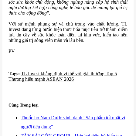
sóc sức khỏe chủ động, không ngừng nâng cấp hệ sinh thái
nghỉ dưỡng kết hợp công nghệ tế bào gốc để mang lại giá trị
thực cho cộng đồng"
.
Với sứ mệnh phụng sự và chú trọng vào chất lượng, TL
Invest đang từng bước hiện thực hóa mục tiêu trở thành điểm
tựa tin cậy về sức khỏe toàn diện tại khu vực, kiến tạo nên
những giá trị sống viên mãn và lâu bền.
PV
Tags:
​TL Invest khẳng định vị thế với giải thưởng Top 5
Thương hiệu mạnh ASEAN 2026
Cùng Trong loại
​Thuốc ho Nam Dược vinh danh “Sản phẩm tốt nhất vì
người tiêu dùng”
​TÂY SÀI GÒN GROUP – Hơn hai thập kỷ kiến tạo