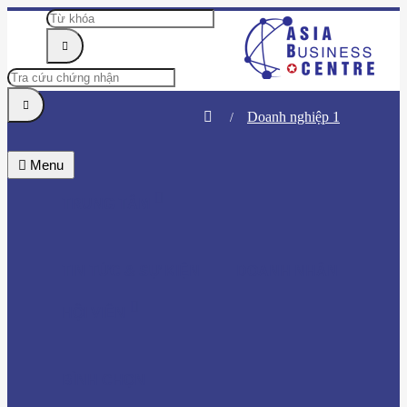
Doanh nghiệp 1
Menu
TRUNG TÂM
TIN TỨC & SỰ KIỆN
DOANH NHÂN
HỘI VIÊN
BÌNH CHỌN