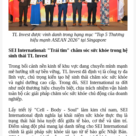
TL Invest được vinh danh trong hạng mục "Top 5 Thương
hiệu mạnh ASEAN 2026" tại Singapore
SEI International: "Trái tim" chăm sóc sức khỏe trong hệ
sinh thái TL Invest
Trong bối cảnh nền kinh tế khu vực đang chuyển mình mạnh
mẽ hướng tới sự bền vững, TL Invest đã định vị là công ty đa
lĩnh vực, chú trọng kiến tạo hệ sinh thái chăm sóc sức khỏe
và nghỉ dưỡng cao cấp. Trong đó, SEI International ra đời
như một thương hiệu chuyên biệt, chịu trách nhiệm vận hành
toàn bộ các giải pháp chăm sóc sức khỏe chủ động của doanh
nghiệp.
Lấy triết lý "Cell - Body - Soul" làm kim chỉ nam, SEI
International định nghĩa lại khái niệm sức khỏe thực thụ là
trạng thái hài hòa tuyệt đối giữa tế bào, cơ thể và tâm trí.
Điểm sáng đột phá mang lại danh tiếng cho SEI International
chính là giải pháp sức khỏe tái tạo từ tế bào gốc Nhật Bản.