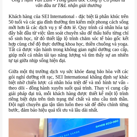
vấn đầu tư T&L nhận giải thưởng
Khách hàng của SEI International - đặc biệt là phân khúc trên
50 tuổi và các gia đình thường tìm kiếm một phong cách sống
mới hơn là các dịch vụ y tế đơn lẻ. Quy trình cá nhân hóa tại
đây bắt đầu từ việc tầm soát chuyên sâu để thấu hiểu từng chỉ
số sinh học, từ đó thiết lập lộ trình chăm sóc tế bào gốc kết
hợp cùng chế độ thực dưỡng khoa học, thiền chuông và yoga.
Tất cả được vận hành trong không gian nghỉ dưỡng cao cấp,
giúp mỗi cá nhân tái tạo năng lượng và tìm thấy sự an nhiên
tự tại giữa nhịp sống hiện đại.
Giữa một thị trường dịch vụ sức khỏe đang bão hòa với các
gói nghỉ dưỡng rời rạc, SEI International khẳng định sự khác
biệt nhờ chiến lược cá nhân hóa triệt để và mô hình tư vấn -
theo dõi - đồng hành xuyên suốt quá trình. Thay vì cung cấp
giải pháp đại trà, mỗi khách hàng được thiết kế một lộ trình
riêng biệt dựa trên tình trạng thể chất và nhu cầu tinh thần.
Đội ngũ chuyên gia tận tâm luôn theo sát để điều chỉnh từng
bước, đảm bảo hiệu quả tối ưu và lâu dài nhất.