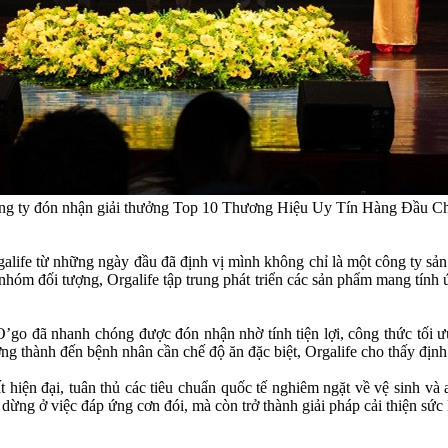
ông ty đón nhận giải thưởng Top 10 Thương Hiệu Uy Tín Hàng Đầu C
alife từ những ngày đầu đã định vị mình không chỉ là một công ty sả
hóm đối tượng, Orgalife tập trung phát triển các sản phẩm mang tính 
’go đã nhanh chóng được đón nhận nhờ tính tiện lợi, công thức tối ư
g thành đến bệnh nhân cần chế độ ăn đặc biệt, Orgalife cho thấy định 
t hiện đại, tuân thủ các tiêu chuẩn quốc tế nghiêm ngặt về vệ sinh v
ừng ở việc đáp ứng cơn đói, mà còn trở thành giải pháp cải thiện sức 