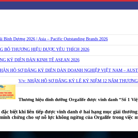
Bình Dương 2026 | Asia – Pacific Outstanding Brands 2026
NG BỐ THƯƠNG HIỆU ĐƯỢC YÊU THÍCH 2026
ĂNG KÝ DIỄN ĐÀN KINH TẾ ASEAN 2026
NHẬN HỒ SƠ ĐĂNG KÝ DIỄN DÀN DOANH NGHIỆP VIỆT NAM – AUST
V/v: NHẬN HỒ SƠ ĐĂNG KÝ LỄ KỶ NIỆM 12 NĂM THƯƠNG 
Thương hiệu dinh dưỡng Orgalife được vinh danh “Số 1 Vi
c biệt khi liên tiếp được vinh danh ở hai hạng mục giải thưởn
minh chứng cho sự nỗ lực không ngừng của Orgalife trong việc 