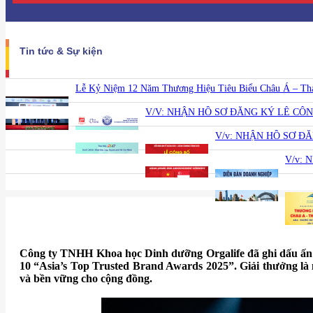
Tin tức & Sự kiện
Lễ Kỷ Niệm 12 Năm Thương Hiệu Tiêu Biểu Châu Á – Thái 
V/V: NHẬN HỒ SƠ ĐĂNG KÝ LỄ CÔ
V/v: NHẬN HỒ SƠ Đ
V/v: 
Công ty TNHH Khoa học Dinh dưỡng Orgalife đã ghi dấu ấn đặ
10 “Asia’s Top Trusted Brand Awards 2025”. Giải thưởng là 
và bền vững cho cộng đồng.