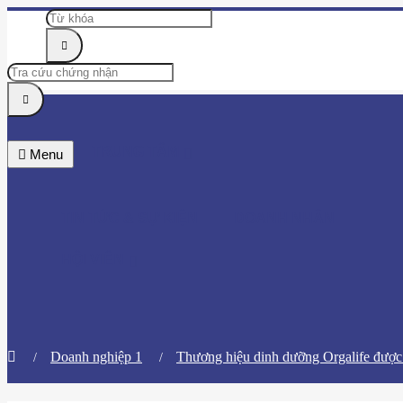
TRUNG TÂM
Menu
TIN TỨC & SỰ KIỆN
DOANH NHÂN
HỘI VIÊN
Doanh nghiệp 1
Thương hiệu dinh dưỡng Orgalife được