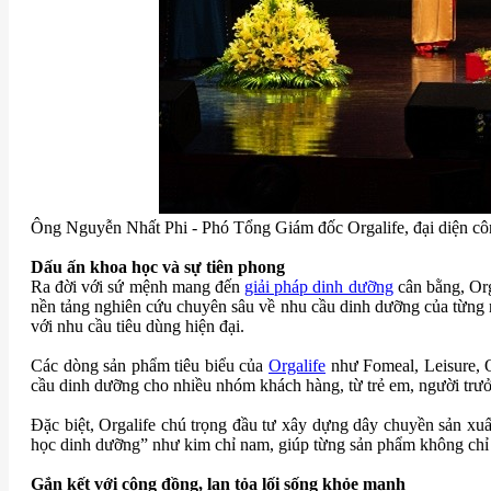
Ông Nguyễn Nhất Phi - Phó Tổng Giám đốc Orgalife, đại diện c
Dấu ấn khoa học và sự tiên phong
Ra đời với sứ mệnh mang đến
giải pháp dinh dưỡng
cân bằng, Org
nền tảng nghiên cứu chuyên sâu về nhu cầu dinh dưỡng của từng n
với nhu cầu tiêu dùng hiện đại.
Các dòng sản phẩm tiêu biểu của
Orgalife
như Fomeal, Leisure, O
cầu dinh dưỡng cho nhiều nhóm khách hàng, từ trẻ em, người trưởn
Đặc biệt, Orgalife chú trọng đầu tư xây dựng dây chuyền sản xuấ
học dinh dưỡng” như kim chỉ nam, giúp từng sản phẩm không chỉ d
Gắn kết với cộng đồng, lan tỏa lối sống khỏe mạnh