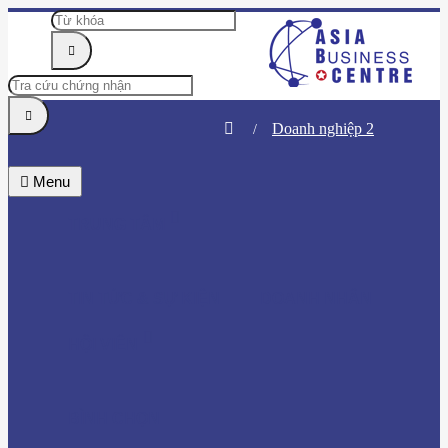
Doanh nghiệp 2
Menu
TRUNG TÂM
TIN TỨC & SỰ KIỆN
DOANH NHÂN
HỘI VIÊN
BÌNH CHỌN