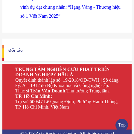
vinh dự đạt chứng nhận: “Hạng Vàng - Thương hiệu
số 1 Việt Nam 2025”.
Đối tác
TRUNG TÂM NGHIÊN CỨU PHÁT TRIỂN
DOANH NGHIỆP CHÂU Á
Quyết định thành lập số: 19-2018/QĐ-TWH | Số đăng
ký: A – 1912 do Bộ Khoa học và Công nghệ cấp.
Thạc sĩ
Trần Văn Doanh
,Thủ trưởng Trung tâm.
TP. Hồ Chí Minh:
Trụ sở: 600/47 Lê Quang Định, Phường Hạnh Thông,
TP. Hồ Chí Minh, Việt Nam
Top
© 2018 Asia Business Centre . All rights reserved