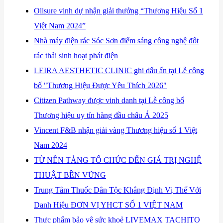
​Olisure vinh dự nhận giải thưởng “Thương Hiệu Số 1
Việt Nam 2024”
​Nhà máy điện rác Sóc Sơn điểm sáng công nghệ đốt
rác thải sinh hoạt phát điện
​LEIRA AESTHETIC CLINIC ghi dấu ấn tại Lễ công
bố "Thương Hiệu Được Yêu Thích 2026"
​Citizen Pathway được vinh danh tại Lễ công bố
Thương hiệu uy tín hàng đầu châu Á 2025
Vincent F&B nhận giải vàng Thương hiệu số 1 Việt
Nam 2024
TỪ NỀN TẢNG TỔ CHỨC ĐẾN GIÁ TRỊ NGHỆ
THUẬT BỀN VỮNG
Trung Tâm Thuốc Dân Tộc Khẳng Định Vị Thế Với
Danh Hiệu ĐƠN VỊ YHCT SỐ 1 VIỆT NAM
Thực phẩm bảo vệ sức khoẻ LIVEMAX TACHITO