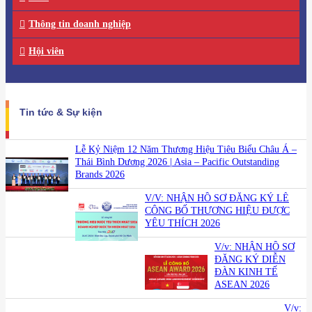
Thông tin doanh nghiệp
Hội viên
Tin tức & Sự kiện
Lễ Kỷ Niệm 12 Năm Thương Hiệu Tiêu Biểu Châu Á –
Thái Bình Dương 2026 | Asia – Pacific Outstanding
Brands 2026
V/V: NHẬN HỒ SƠ ĐĂNG KÝ LỄ
CÔNG BỐ THƯƠNG HIỆU ĐƯỢC
YÊU THÍCH 2026
V/v: NHẬN HỒ SƠ
ĐĂNG KÝ DIỄN
ĐÀN KINH TẾ
ASEAN 2026
V/v: