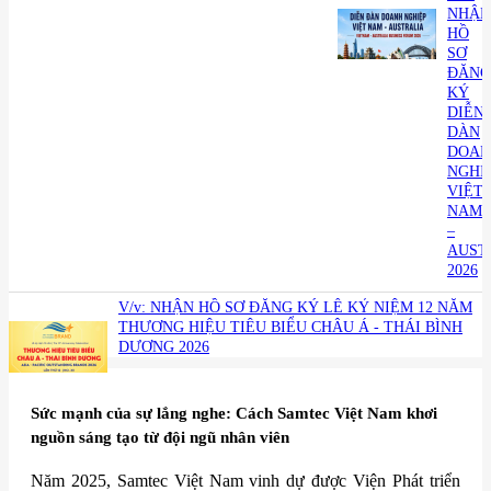
NHẬN
HỒ
SƠ
ĐĂNG
KÝ
DIỄN
DÀN
DOAN
NGHI
VIỆT
NAM
–
AUST
2026
V/v: NHẬN HỒ SƠ ĐĂNG KÝ LỄ KỶ NIỆM 12 NĂM
THƯƠNG HIỆU TIÊU BIỂU CHÂU Á - THÁI BÌNH
DƯƠNG 2026
Sức mạnh của sự lắng nghe: Cách Samtec Việt Nam khơi
nguồn sáng tạo từ đội ngũ nhân viên
Năm 2025, Samtec Việt Nam vinh dự được Viện Phát triển