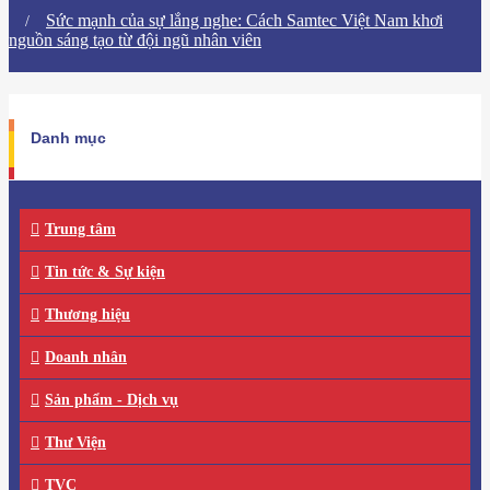
Sức mạnh của sự lắng nghe: Cách Samtec Việt Nam khơi
nguồn sáng tạo từ đội ngũ nhân viên
Danh mục
Trung tâm
Tin tức & Sự kiện
Thương hiệu
Doanh nhân
Sản phẩm - Dịch vụ
Thư Viện
TVC