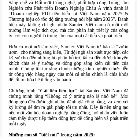
Sáng chế và Đổi mới Công nghệ, phối hợp cùng Trung tâm
Nghiên cứu Phát triển Doanh Nghiệp Châu Á vinh danh là
“Doanh nghiệp FDI tiêu biểu tại Việt Nam năm 2025 &
Thương hiệu có tốc độ tăng trưởng nổi bật năm 2025”. Danh
hiệu này không chỉ ghi nhận Samtec Việt nam có một môi
trường làm việc tích cực, mà còn phản ánh triết lý của công
ty: coi con người là trung tâm của mọi cải tiến và phát triển.
Hơn cả một nơi làm việc, Samtec Việt Nam tự hào là "vườn
ươm" cho những sáng kiến, Từ đội ngũ sản xuất trực tiếp, các
kỹ sư cho đến những bộ phận hỗ trợ, tất cả đều được khuyến
khích chia sẻ ý tưởng và đóng góp sáng kiến cải tiến của
mình. Chúng tôi tin rằng chính những kinh nghiệm thực tiễn
từ công việc hàng ngày của mỗi cá nhân chính là chìa khóa
để tối ưu hóa hệ thống vận hành.
Chương trình
"Cải tiến liên tục"
tại Samtec Việt Nam đã
chứng minh rằng “Không có ý tưởng nào là nhỏ bé”. Mọi
đóng góp đều được ghi nhận, đánh giá công bằng, và xem xét
kỹ lưỡng để tìm ra giải pháp tối ưu nhất. Đây là nền tảng tạo
nên một văn hóa doanh nghiệp năng động, nơi nhân viên luôn
cảm thấy được tiếp thêm động lực để cống hiến và phát triển
mỗi ngày.
Những con số "biết nói" trong năm 2025: