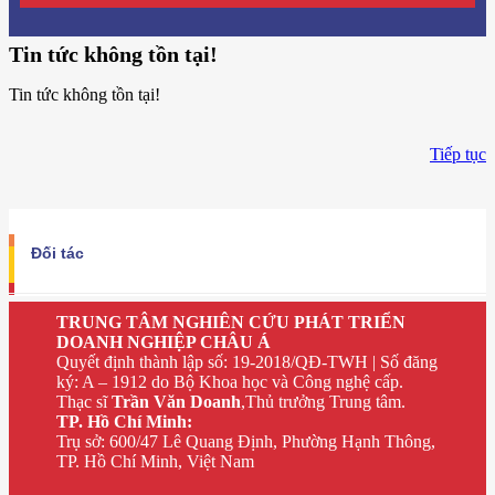
Tin tức không tồn tại!
Tin tức không tồn tại!
Tiếp tục
Đối tác
TRUNG TÂM NGHIÊN CỨU PHÁT TRIỂN
DOANH NGHIỆP CHÂU Á
Quyết định thành lập số: 19-2018/QĐ-TWH | Số đăng
ký: A – 1912 do Bộ Khoa học và Công nghệ cấp.
Thạc sĩ
Trần Văn Doanh
,Thủ trưởng Trung tâm.
TP. Hồ Chí Minh:
Trụ sở: 600/47 Lê Quang Định, Phường Hạnh Thông,
TP. Hồ Chí Minh, Việt Nam