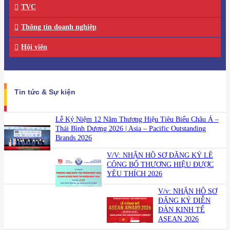
TVC
Thông tin doanh nghiệp
Hội viên
Tin tức & Sự kiện
Lễ Kỷ Niệm 12 Năm Thương Hiệu Tiêu Biểu Châu Á –
Thái Bình Dương 2026 | Asia – Pacific Outstanding
Brands 2026
V/V: NHẬN HỒ SƠ ĐĂNG KÝ LỄ
CÔNG BỐ THƯƠNG HIỆU ĐƯỢC
YÊU THÍCH 2026
V/v: NHẬN HỒ SƠ
ĐĂNG KÝ DIỄN
ĐÀN KINH TẾ
ASEAN 2026