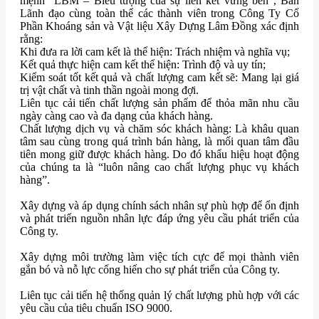
mệnh “LBM – Biểu tượng của sự liên kết vững bền”, Ban
Lãnh đạo cùng toàn thể các thành viên trong Công Ty Cổ
Phần Khoáng sản và Vật liệu Xây Dựng Lâm Đồng xác định
rằng:
Khi đưa ra lời cam kết là thể hiện: Trách nhiệm và nghĩa vụ;
Kết quả thực hiện cam kết thể hiện: Trình độ và uy tín;
Kiểm soát tốt kết quả và chất lượng cam kết sẽ: Mang lại giá
trị vật chất và tinh thần ngoài mong đợi.
Liên tục cải tiến chất lượng sản phẩm để thỏa mãn nhu cầu
ngày càng cao và đa dạng của khách hàng.
Chất lượng dịch vụ và chăm sóc khách hàng: Là khâu quan
tâm sau cùng trong quá trình bán hàng, là mối quan tâm đầu
tiên mong giữ được khách hàng. Do đó khẩu hiệu hoạt động
của chúng ta là “luôn nâng cao chất lượng phục vụ khách
hàng”.
Xây dựng và áp dụng chính sách nhân sự phù hợp để ổn định
và phát triển nguồn nhân lực đáp ứng yêu cầu phát triển của
Công ty.
Xây dựng môi trường làm việc tích cực để mọi thành viên
gắn bó và nỗ lực cống hiến cho sự phát triển của Công ty.
Liên tục cải tiến hệ thống quản lý chất lượng phù hợp với các
yêu cầu của tiêu chuẩn ISO 9000.