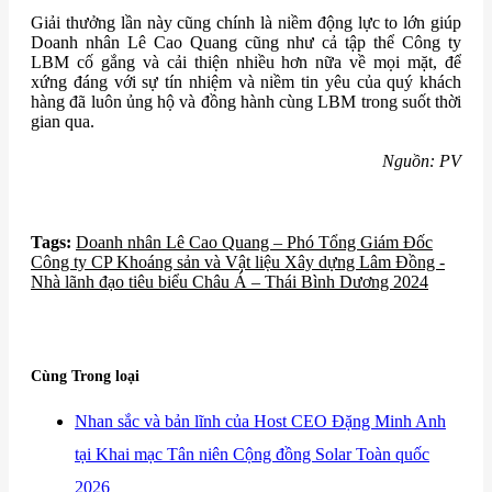
Giải thưởng lần này cũng chính là niềm động lực to lớn giúp
Doanh nhân Lê Cao Quang cũng như cả tập thể Công ty
LBM cố gắng và cải thiện nhiều hơn nữa về mọi mặt, để
xứng đáng với sự tín nhiệm và niềm tin yêu của quý khách
hàng đã luôn ủng hộ và đồng hành cùng LBM trong suốt thời
gian qua.
Nguồn: PV
Tags:
Doanh nhân Lê Cao Quang – Phó Tổng Giám Đốc
Công ty CP Khoáng sản và Vật liệu Xây dựng Lâm Đồng -
Nhà lãnh đạo tiêu biểu Châu Á – Thái Bình Dương 2024
Cùng Trong loại
​Nhan sắc và bản lĩnh của Host CEO Đặng Minh Anh
tại Khai mạc Tân niên Cộng đồng Solar Toàn quốc
2026