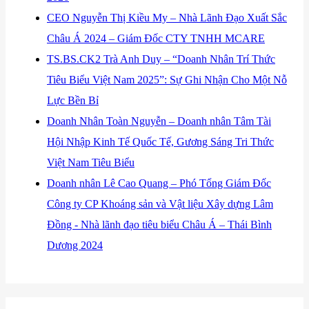
​CEO Nguyễn Thị Kiều My – Nhà Lãnh Đạo Xuất Sắc
Châu Á 2024 – Giám Đốc CTY TNHH MCARE
TS.BS.CK2 Trà Anh Duy – “Doanh Nhân Trí Thức
Tiêu Biểu Việt Nam 2025”: Sự Ghi Nhận Cho Một Nỗ
Lực Bền Bỉ
Doanh Nhân Toàn Nguyễn – Doanh nhân Tâm Tài
Hội Nhập Kinh Tế Quốc Tế, Gương Sáng Tri Thức
Việt Nam Tiêu Biểu
Doanh nhân Lê Cao Quang – Phó Tổng Giám Đốc
Công ty CP Khoáng sản và Vật liệu Xây dựng Lâm
Đồng - Nhà lãnh đạo tiêu biểu Châu Á – Thái Bình
Dương 2024