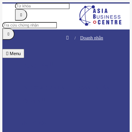
Doanh nhân
Menu
TRUNG TÂM
TIN TỨC & SỰ KIỆN
DOANH NHÂN
HỘI VIÊN
BÌNH CHỌN