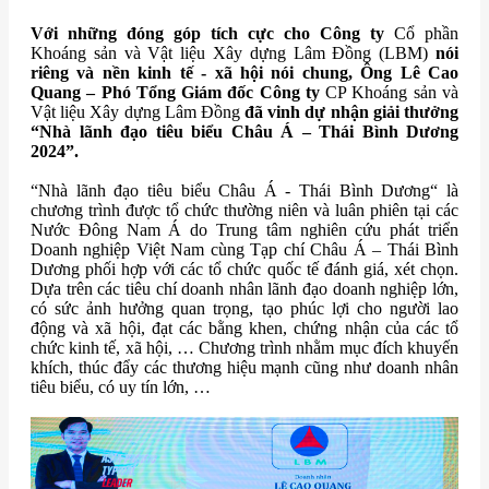
Với những đóng góp tích cực cho Công ty
Cổ phần
Khoáng sản và Vật liệu Xây dựng Lâm Đồng (LBM)
nói
riêng và
nền kinh tế - xã hội nói chung, Ông Lê Cao
Quang – Phó Tổng Giám đốc Công ty
CP Khoáng sản và
Vật liệu Xây dựng Lâm Đồng
đã vinh dự nhận giải thưởng
“Nhà lãnh đạo tiêu biểu Châu Á – Thái Bình Dương
2024”.
“Nhà lãnh đạo tiêu biểu Châu Á - Thái Bình Dương“ là
chương trình được tổ chức thường niên và luân phiên tại các
Nước Đông Nam Á do Trung tâm nghiên cứu phát triển
Doanh nghiệp Việt Nam cùng Tạp chí Châu Á – Thái Bình
Dương phối hợp với các tổ chức quốc tế đánh giá, xét chọn.
Dựa trên các tiêu chí doanh nhân lãnh đạo doanh nghiệp lớn,
có sức ảnh hưởng quan trọng, tạo phúc lợi cho người lao
động và xã hội, đạt các bằng khen, chứng nhận của các tổ
chức kinh tế, xã hội, … Chương trình nhằm mục đích khuyến
khích, thúc đẩy các thương hiệu mạnh cũng như doanh nhân
tiêu biểu, có uy tín lớn, …