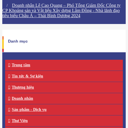
Doanh nhân Lê Cao Quang – Phó Tổng Giám Đốc Công ty
CP Khoáng sản và Vật liệu Xây dựng Lâm Đồng - Nhà lãnh đạo
tiêu biểu Châu Á – Thái Bình Dương 2024
Danh mục
Trung tâm
Tin tức & Sự kiện
Thương hiệu
Doanh nhân
Sản phẩm - Dịch vụ
Thư Viện