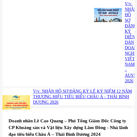
V/v:
NHẬN
HỒ
SƠ
ĐĂNG
KÝ
DIỄN
DÀN
DOAN
NGHI
VIỆT
NAM
–
AUST
2026
V/v: NHẬN HỒ SƠ ĐĂNG KÝ LỄ KỶ NIỆM 12 NĂM
THƯƠNG HIỆU TIÊU BIỂU CHÂU Á - THÁI BÌNH
DƯƠNG 2026
Doanh nhân Lê Cao Quang – Phó Tổng Giám Đốc Công ty
CP Khoáng sản và Vật liệu Xây dựng Lâm Đồng - Nhà lãnh
đạo tiêu biểu Châu Á – Thái Bình Dương 2024