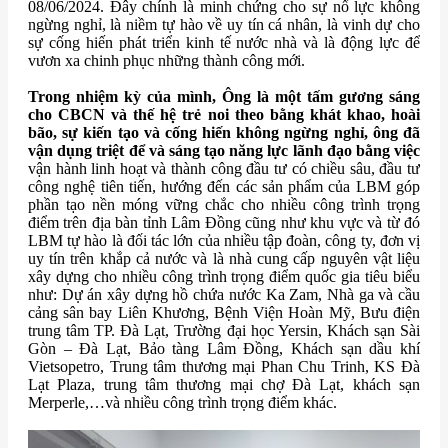
08/06/2024. Đây chính là minh chứng cho sự nổ lực không
ngừng nghỉ, là niềm tự hào về uy tín cá nhân, là vinh dự cho
sự cống hiến phát triển kinh tế nước nhà và là động lực để
vươn xa chinh phục những thành công mới.
Trong nhiệm kỳ của mình, Ông là một tấm gương sáng
cho CBCN và thế hệ trẻ noi theo bằng khát khao, hoài
bão, sự kiến tạo và cống hiến không ngừng nghỉ, ông đã
vận dụng triệt để và sáng tạo năng lực lãnh đạo bằng việc
vận hành linh hoạt và thành công đầu tư có chiều sâu, đầu tư
công nghệ tiên tiến, hướng đến các sản phẩm của LBM góp
phần tạo nền móng vững chắc cho nhiều công trình trọng
điểm trên địa bàn tỉnh Lâm Đồng cũng như khu vực và từ đó
LBM tự hào là đối tác lớn của nhiều tập đoàn, công ty, đơn vị
uy tín trên khắp cả nước và là nhà cung cấp nguyên vật liệu
xây dựng cho nhiều công trình trọng điểm quốc gia tiêu biểu
như: Dự án xây dựng hồ chứa nước Ka Zam, Nhà ga và cầu
cảng sân bay Liên Khương, Bệnh Viện Hoàn Mỹ, Bưu điện
trung tâm TP. Đà Lạt, Trường đại học Yersin, Khách sạn Sài
Gòn – Đà Lạt, Bảo tàng Lâm Đồng, Khách sạn dầu khí
Vietsopetro, Trung tâm thương mại Phan Chu Trinh, KS Đà
Lạt Plaza, trung tâm thương mại chợ Đà Lạt, khách sạn
Merperle,…và nhiều công trình trọng điểm khác.