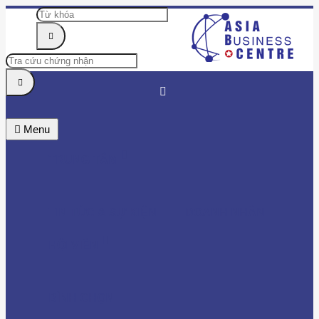
Menu
TRUNG TÂM
TIN TỨC & SỰ KIỆN
DOANH NHÂN
HỘI VIÊN
BÌNH CHỌN