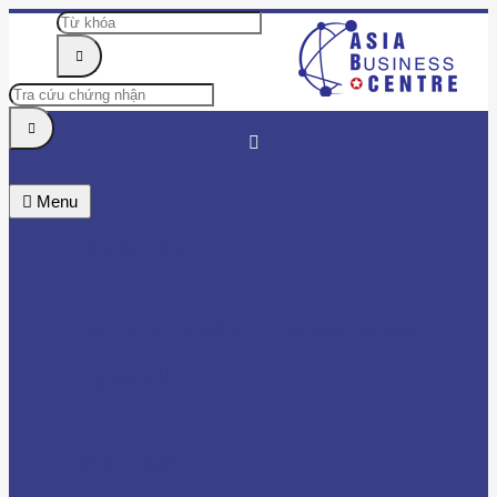
Menu
TRUNG TÂM
TIN TỨC & SỰ KIỆN
DOANH NHÂN
HỘI VIÊN
BÌNH CHỌN