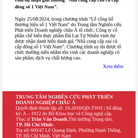
vinh dự nhận giải thưởng “Nhà cung cấp rau củ cấp
đông số 1 Việt Nam”.
Ngày 25/08/2024, trong chương trình “Lễ công bố
thương hiệu số 1 Việt Nam” do Trung tâm Nghiên cứu
Phát triển Doanh nghiệp châu Á tổ chức, Công ty cổ
phần chế biến thực phẩm Đà Lạt Tự Nhiên vinh dự
được nhận danh hiệu danh giá “Nhà cung cấp rau củ
cấp đông số 1 Việt Nam”. Chương trình uy tín được tổ
chức thường niên nhằm tôn vinh các doanh nghiệp có
sản phẩm, dịch vụ chất lượng cao.
Xem thêm
TRUNG TÂM NGHIÊN CỨU PHÁT TRIỂN
DOANH NGHIỆP CHÂU Á
Quyết định thành lập số: 19-2018/QĐ-TWH | Số đăng
ký: A – 1912 do Bộ Khoa học và Công nghệ cấp.
Thạc sĩ
Trần Văn Doanh
,Thủ trưởng Trung tâm.
TP. Hồ Chí Minh:
Trụ sở: 600/47 Lê Quang Định, Phường Hạnh Thông,
TP. Hồ Chí Minh, Việt Nam