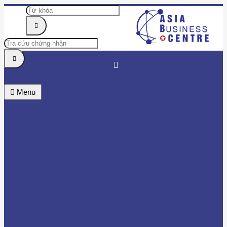
Menu
TRUNG TÂM
TIN TỨC & SỰ KIỆN
DOANH NHÂN
HỘI VIÊN
BÌNH CHỌN