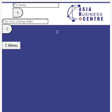
Menu
TRUNG TÂM
TIN TỨC & SỰ KIỆN
DOANH NHÂN
HỘI VIÊN
BÌNH CHỌN