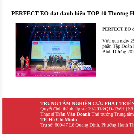
​PERFECT EO đạt danh hiệu TOP 10 Thương Hi
​PERFECT EO đạ
Vừa qua ngày 2
phần Tập Đoàn D
Bình Dương 2024
TRUNG TÂM NGHIÊN CỨU PHÁT TRIỂN
Quyết định thành lập số: 19-2018/QĐ-TWH | Số
Thạc sĩ
Trần Văn Doanh
,Thủ trưởng Trung tâm
TP. Hồ Chí Minh:
Trụ sở: 600/47 Lê Quang Định, Phường Hạnh Th