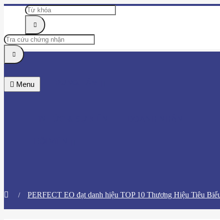
TRUNG TÂM
Menu
TIN TỨC & SỰ KIỆN
DOANH NHÂN
HỘI VIÊN
​PERFECT EO đạt danh hiệu TOP 10 Thương Hiệu Tiêu Biể