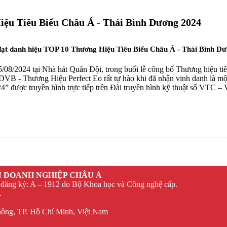
ệu Tiêu Biểu Châu Á - Thái Bình Dương 2024
t danh hiệu TOP 10 Thương Hiệu Tiêu Biểu Châu Á - Thái Bình D
5/08/2024 tại Nhà hát Quân Đội, trong buổi lễ công bố Thương hiệu t
VB - Thương Hiệu Perfect Eo rất tự hào khi đã nhận vinh danh là mộ
” được truyền hình trực tiếp trên Đài truyền hình kỹ thuật số VTC –
 DOANH NGHIỆP CHÂU Á
 đăng ký: A – 1912 do Bộ Khoa học và Công nghệ cấp.
.
ông, TP. Hồ Chí Minh, Việt Nam